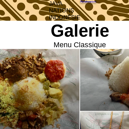
Réservation
More
JAVA
NATIONS
INDONÉSIE
Galerie
Menu Classique